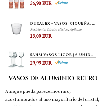
36,90 EUR
DURALEX - VASOS, CIGUEÑA, 22 CL, 6 UNIDADES
Resistente; Diseño clásico; Apilable
13,00 EUR
SAHM VASOS LICOR | 6 UNIDADES DE 60ML | IDEAL COMO COPA BRANDY Y VASOS DE CHUPITO | JUEGO DE VASOS CRISTAL | APTO PARA...
29,99 EUR
VASOS DE ALUMINIO RETRO
Aunque pueda parecernos raro,
acostumbrados al uso mayoritario del cristal,