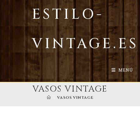
Ir
ESTILO-
al
contenido
VINTAGE.ES
MENÚ
VASOS VINTAGE
>
VASOS VINTAGE