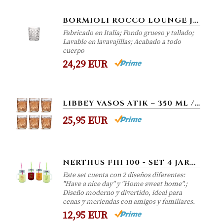
BORMIOLI ROCCO LOUNGE JUEGO 6 VASOS, 37 CL, 6
Fabricado en Italia; Fondo grueso y tallado;
Lavable en lavavajillas; Acabado a todo
cuerpo
24,29 EUR
LIBBEY VASOS ATIK – 350 ML / 35 CL - 6 UNIDADES - DISEÑO VINTAGE - APTO PARA LAVAVAJILLAS
25,95 EUR
NERTHUS FIH 100 - SET 4 JARRITAS DE LIMONADA, PAQUETE DE 4 VASOS CON TAPA, MANIJA Y PAJA PAJITA VASOS DE VIDRIO VASO DE...
Este set cuenta con 2 diseños diferentes:
"Have a nice day" y "Home sweet home".;
Diseño moderno y divertido, ideal para
cenas y meriendas con amigos y familiares.
12,95 EUR