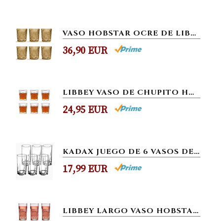
VASO HOBSTAR OCRE DE LIBBEY / – 355 ML/35,5 CL - 6 UNIDADES – DISEÑO VINTAGE – APTO PARA EL LAVAVAJILLAS
36,90 EUR
LIBBEY VASO DE CHUPITO HOBSTAR – 60 ML/6 CL – 6 UNIDADES – DISEÑO VINTAGE – APTO PARA LAVAVAJILLAS
24,95 EUR
KADAX JUEGO DE 6 VASOS DE CRISTAL, VASOS DE AGUA, COPAS DE ZUMO, VASOS PARA SERVIR AGUA, BEBIDA, ZUMO, CÓCTELES, CASA,...
17,99 EUR
LIBBEY LARGO VASO HOBSTAR - 355 ML / 35,5 CL - 6 UNIDADES - DISEÑO VINTAGE - APTO PARA LAVAVAJILLAS.