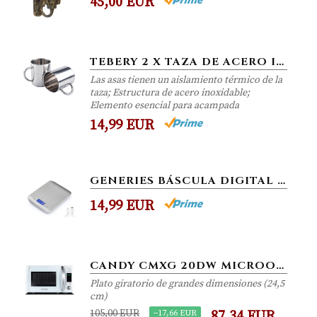
45,00 EUR
TEBERY 2 X TAZA DE ACERO INOXIDABLE MILESTONE CAMPING - PLATA, 0,3 LITROS
Las asas tienen un aislamiento térmico de la
taza; Estructura de acero inoxidable;
Elemento esencial para acampada
14,99 EUR
GENERIES BÁSCULA DIGITAL PARA COCINA CON CARGA USB，BASCULA PRECISION COCINA 5KG/1G, BALANZA DE ALIMENTOS ACERO...
14,99 EUR
CANDY CMXG 20DW MICROONDAS CON GRILL Y COOK IN APP, 40 PROGRAMAS AUTOMÁTICOS, 700 W, 20 LITROS, BLANCO
Plato giratorio de grandes dimensiones (24,5
cm)
105,00 EUR
−17,66 EUR
87,34 EUR