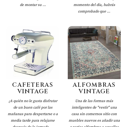
de montar su ...
momento del día, habrás
comprobado que ...
CAFETERAS
ALFOMBRAS
VINTAGE
VINTAGE
¿A quién no le gusta disfrutar
Una de las formas más
de un buen café por las
inteligentes de "vestir" una
mañanas para despertarse o a
casa sin comernos sitio con
media tarde para relajarse
muebles nuevos es añadir una
después de la jornada ...
o varias alfombras a aquellas