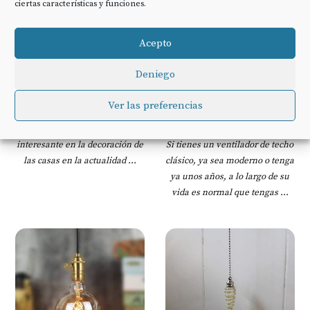
ciertas características y funciones.
Acepto
CAJAS DE LATA
CADENAS
Deniego
VINTAGE PARA
Nos encantan. No podemos ni
VENTILADORE
Ver las preferencias
queremos negarlo. Las cajas de
S DE TECHO
lata son una parte muy
interesante en la decoración de
Si tienes un ventilador de techo
las casas en la actualidad ...
clásico, ya sea moderno o tenga
ya unos años, a lo largo de su
vida es normal que tengas ...