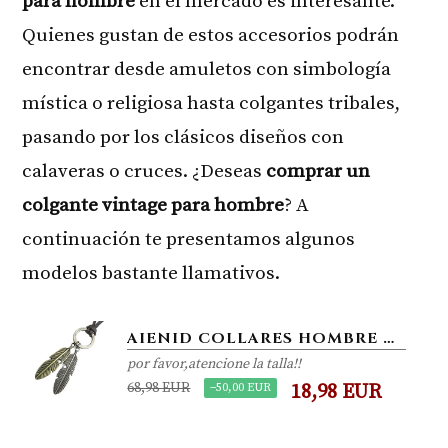
para hombre
en el mercado es interesante.
Quienes gustan de estos accesorios podrán
encontrar desde amuletos con simbología
mística o religiosa hasta colgantes tribales,
pasando por los clásicos diseños con
calaveras o cruces. ¿Deseas
comprar un
colgante vintage para hombre
? A
continuación te presentamos algunos
modelos bastante llamativos.
AIENID COLLARES HOMBRE ACERO INOXIDABLE COLGANTES VINTAGE DEL ALA DEL ÁNGEL COLLARES CUERO PLUMA AJUSTABLE
por favor,atencione la talla!!
68,98 EUR
−50,00 EUR
18,98 EUR