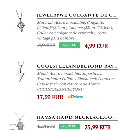
JEWELRYWE COLGANTE DE CRUZ CELTA RETRO COLLAR DE HOMBRE ACERO INOXIDABLE DE COLOR PLATA, VINTAGE COLLAR PUNK ROCK BIKER,...
Material: Acero inoxidable; Colgante:
(4.3cm)*(3.2cm), Cadena: (55cm)*(0.3cm);
Collar con colgante de cruz celta, retro
vintage para hombre
19,96 EUR
−14,97 EUR
4,99 EUR
COOLSTEELANDBEYOND RAYO COLGANTE CON VINTAGE OLA PATRÓN, COLLAR DE HOMBRE MUJER, ACERO INOXIDABLE, BOLA CADENA 75CM
Metal: Acero inoxidable; Superficies
Tratamiento: Pulido y Blackened; Paquete:
Caja Joyería con Nombre de Marca
COOLSTEELANDBEYOND
17,99 EUR
HAMSA HAND NECKLACE,COLGANTE DE PLATA ESTERLINA JOYAS PARA HOMBRES, SAGRADO VINTAGE HAND OF FATIMA EVIL EYE COLGANTE CON...
41,18 EUR
−15,19 EUR
25,99 EUR