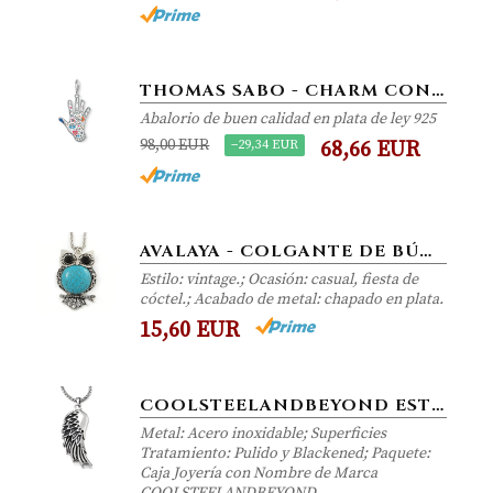
THOMAS SABO - CHARM CON CIERRE PARA MUJER " VINTAGE MANO", PLATA DE LEY 925, PLATEADO
Abalorio de buen calidad en plata de ley 925
98,00 EUR
−29,34 EUR
68,66 EUR
AVALAYA - COLGANTE DE BÚHO DE PIEDRA TURQUESA ESTILO VINTAGE CON CADENA GRUESA Y LARGA EN TONO PLATEADO, 66 CM DE LARGO...
Estilo: vintage.; Ocasión: casual, fiesta de
cóctel.; Acabado de metal: chapado en plata.
15,60 EUR
COOLSTEELANDBEYOND ESTILO RETRO, VINTAGE GRANDE ALAS DE ÁNGEL, COLLAR CON COLGANTE DE MUJER DE HOMRE, ACERO INOXIDABLE,...
Metal: Acero inoxidable; Superficies
Tratamiento: Pulido y Blackened; Paquete:
Caja Joyería con Nombre de Marca