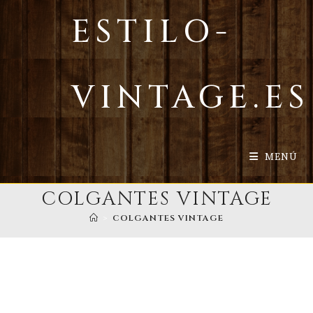
Ir
ESTILO-
al
contenido
VINTAGE.ES
MENÚ
COLGANTES VINTAGE
>
COLGANTES VINTAGE