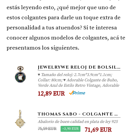
estás leyendo esto, ¿qué mejor que uno de
estos colgantes para darle un toque extra de
personalidad a tus atuendos? Si te interesa
conocer algunos modelos de colgantes, acá te
presentamos los siguientes.
JEWELRYWE RELOJ DE BOLSILLO PEQUEÑO COLGANTE DE BUHO ADORABLE, RELOJ CUARZO DE COLOR BRONCE, NIÑO NIÑA RETRO VINTAGE...
♥ Tamaño del reloj: 2.7cm*3.9cm*1.1cm;
Collar: 80cm; ♥ Adorable Colgante de Buho,
Verde Azul de Estilo Retro Vintage, Adorable
12,89 EUR
THOMAS SABO - COLGANTE DE MUJER "BRÚJULA VINTAGE CHARM CLUB', PLATA DE LEY 925, BAÑO DE ORO AMARILLO DE 18 QUILATES,...
Abalorio de buen calidad en plata de ley 925
75,59 EUR
−3,90 EUR
71,69 EUR