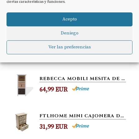
ciertas características y funciones.
83,87 EUR
−3,04 EUR
80,83 EUR
Acepto
Deniego
REBECCA MOBILI APARADOR BLANCO, BAÚL BLANCO, 3 CAJONES MULTICOLOR 2 PUERTAS, MADERA DE PAULOWNIA, ESTILO SHABBY, PARA...
Ver las preferencias
121,99 EUR
REBECCA MOBILI MESITA DE NOCHE CON 3 CAJONES, CÓMODA PEQUEÑA, MADERA DE PAULONIA, BLANCO BEIGE MARRÓN, ESTILO RETRO...
64,99 EUR
FTLHOME MINI CAJONERA DE MADERA MANDALA JOYERO BLANCO MARRÓN RETRO SHABBY VINTAGE ARMARIO CON 3 CAJONES 16,2 X 9,9 X...
31,99 EUR