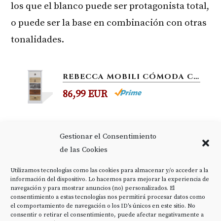
los que el blanco puede ser protagonista total,
o puede ser la base en combinación con otras
tonalidades.
REBECCA MOBILI CÓMODA COLOR BLANCO MARRÓN GRIS, CAJONERA PEQUEÑA, CON 5 CAJONES, MADERA DE PAULOWNIA, ESTILO RETRO,...
86,99 EUR
REBECCA MOBILI MUEBLE APARADOR ALMACENAR 4 CAJONES 2 PUERTAS MADERA PAULOWNIA BLANCO BEIGE GRIS SHABBY COCINA SALÓN -...
Gestionar el Consentimiento
LISTO PARA USAR: El aparador se envía
de las Cookies
completamente ensamblado y listo para ser
usado.
Utilizamos tecnologías como las cookies para almacenar y/o acceder a la
103,99 EUR
información del dispositivo. Lo hacemos para mejorar la experiencia de
navegación y para mostrar anuncios (no) personalizados. El
consentimiento a estas tecnologías nos permitirá procesar datos como
el comportamiento de navegación o los ID's únicos en este sitio. No
consentir o retirar el consentimiento, puede afectar negativamente a
REBECCA MOBILI CAJONERA PEQUEÑA, MUEBLE AUXILIAR BAÑO, 4 CAJONES BLANCO, MADERA DE PAULONIA, SHABBY CHIC, PARA...