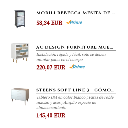
MOBILI REBECCA MESITA DE NOCHE CAJONERA 1 PUERTA 1 CAJON MADERA BLANCO GRIS MARRON DESIGN RETRO DECORACIÓN DORMITORIO...
58,34 EUR
AC DESIGN FURNITURE MUEBLES DE DISEÑO CÓMODA SUWEN CAJONES MULTICOLORES, PATAS DE PINO, LACADO TRANSPARENTE, 11...
Instalación rápida y fácil: solo se deben
montar patas en el cuerpo
220,07 EUR
STEENS SOFT LINE 3 - CÓMODA CON 3 CAJONES, COLOR BLANCO
Tablero DM en color blanco.; Patas de roble
macizo y asas.; Amplio espacio de
almacenamiento
145,40 EUR