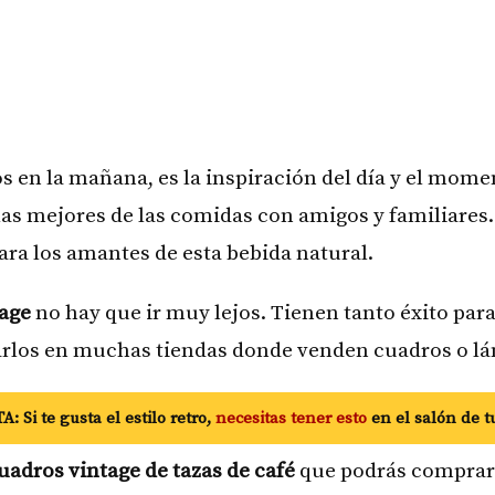
s en la mañana, es la inspiración del día y el mome
las mejores de las comidas con amigos y familiares.
ara los amantes de esta bebida natural.
tage
no hay que ir muy lejos. Tienen tanto éxito para 
trarlos en muchas tiendas donde venden cuadros o l
: Si te gusta el estilo retro,
necesitas tener esto
en el salón de t
uadros vintage de tazas de café
que podrás comprar d