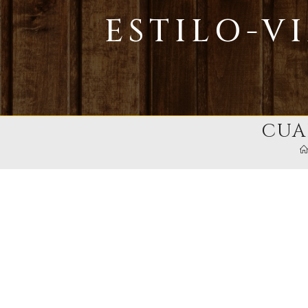
Ir
ESTILO-V
al
contenido
CUA