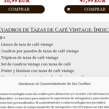
10,99 EUR
47,99 EUR
COMPRAR
COMPRAR
Cuadros de Tazas de Café Vintage: Índic
Lienzo de taza de café vintage
Cuadros por paneles de tazas de café vintage
Trípticos de tazas de café vintage
Set de cuadros vintage con tazas de café
Póster y láminas con tazas de café vintage
Comprar cuadros con tazas de café vintage online
Gestionar el Consentimiento de las Cookies
Comprar cuadros vintage de tazas de café en Amazon
Comprar cuatros de tazas de café Vintage Baratos
izamos tecnologías como las cookies para almacenar y/o acceder a la informació
dispositivo. Lo hacemos para mejorar la experiencia de navegación y para mostr
cios (no) personalizados. El consentimiento a estas tecnologías nos permitirá
LIENZO DE TAZA DE CAFÉ VINTAG
esar datos como el comportamiento de navegación o los ID's únicos en este sitio