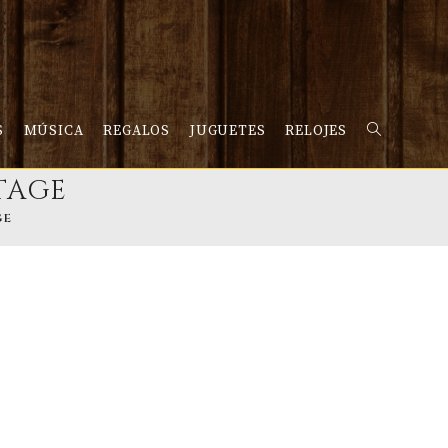
S
MÚSICA
REGALOS
JUGUETES
RELOJES
ALTERNAR
TAGE
BÚSQUEDA
GE
DE
LA
WEB