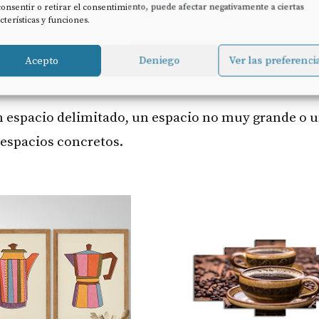
onsentir o retirar el consentimiento, puede afectar negativamente a ciertas
cterísticas y funciones.
, y eso es lo que vamos a mostrarte. Empezando, en
n toque común: la apariencia antigua que corresponde
Acepto
Deniego
Ver las preferenci
n espacio delimitado, un espacio no muy grande o u
espacios concretos.