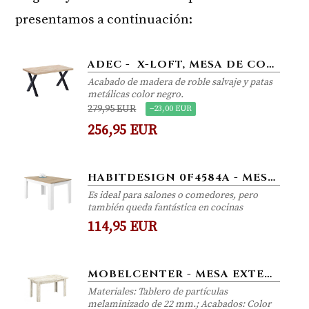
presentamos a continuación:
ADEC - X-LOFT, MESA DE COMEDOR, MESA DE SALON O COCINA INDUSTRIAL, ACABADO EN ROBLE SALVAJE Y PATAS METALICAS EN COLOR...
Acabado de madera de roble salvaje y patas
metálicas color negro.
279,95 EUR
−23,00 EUR
256,95 EUR
HABITDESIGN 0F4584A - MESA DE COMEDOR EXTENSIBLE, MESA SALÓN O COCINA, ACABADO EN COLOR BLANCO ARTIK Y ROBLE CANADIAN,...
Es ideal para salones o comedores, pero
también queda fantástica en cocinas
114,95 EUR
MOBELCENTER - MESA EXTENSIBLE COMEDOR LOGAN - VINTAGE - 140 X 90-240 CM (0766)
Materiales: Tablero de partículas
melaminizado de 22 mm.; Acabados: Color