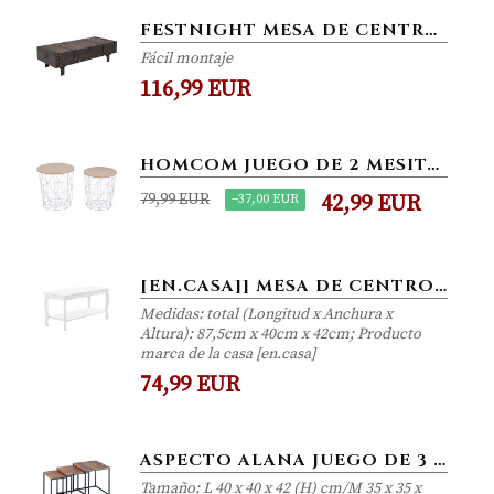
FESTNIGHT MESA DE CENTRO CON 1 GRAN ESPACIO DE ALMACENAMIENTO INTERIOR ESTILO VINTAGE MADERA MACIZA 120X55X35CM
Fácil montaje
116,99 EUR
HOMCOM JUEGO DE 2 MESITA DE CAFÉ CENTRO INDUSTRIAL TAPA EXTRAÍBLE CESTAS DE METAL MESA AUXILIAR METÁLICA PARA SALÓN...
79,99 EUR
−37,00 EUR
42,99 EUR
[EN.CASA]] MESA DE CENTRO CON PATAS DE PINO 87,5CM X 40CM X 42CM VINTAGE SHABBY CHIC MESA BAJA ALMACENAMIENTO BLANCO
Medidas: total (Longitud x Anchura x
Altura): 87,5cm x 40cm x 42cm; Producto
marca de la casa [en.casa]
74,99 EUR
ASPECTO ALANA JUEGO DE 3 NESTING TIMBRE DE MADERA TOPS/PATAS NEGRO DE ACERO, MADERA, VINTAGE
Tamaño: L 40 x 40 x 42 (H) cm/M 35 x 35 x