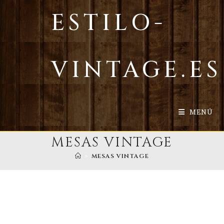
Ir
ESTILO-
al
contenido
VINTAGE.ES
MENÚ
MESAS VINTAGE
>
MESAS VINTAGE