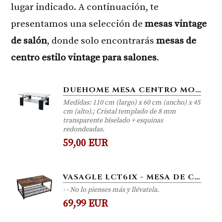
lugar indicado. A continuación, te
presentamos una selección de
mesas vintage
de salón
, donde solo encontrarás
mesas de
centro estilo vintage para salones
.
DUEHOME MESA CENTRO MODERNA DE CRISTAL, PATAS LACADAS COLOR NEGRO, MEDIDAS: 110 CM (LARGO) X 60 (ANCHO) X 45 CM (ALTO)
Medidas: 110 cm (largo) x 60 cm (ancho) x 45
cm (alto).; Cristal templado de 8 mm
transparente biselado + esquinas
redondeadas.
59,00 EUR
VASAGLE LCT61X - MESA DE CENTRO EN DISEÑO INDUSTRIAL, PARA LA TELEVISIÓN, PARA EL SALÓN, CON GRAN ESTANTE, PATAS...
- - No lo pienses más y llévatela.
69,99 EUR