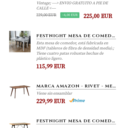
Vintage; ----> ENVIO GRATUITO A PIE DE
CALLE <----
229,00 EUR
−4,00 EUR
225,00 EUR
FESTNIGHT MESA DE COMEDOR BLANCO BRILLANTE 120 X 70 X 76 CM
Esta mesa de comedor, está fabricada en
MDF (tableros de fibra de densidad media).;
Tiene cuatro patas robustas hechas de
plástico ligero.
115,99 EUR
MARCA AMAZON - RIVET - MESA DE COMEDOR MINIMALISTA ESTILO MID-CENTURY, 134,8 CM DE ANCHO (NOGAL)
Viene sin ensamblar
229,99 EUR
FESTNIGHT MESA DE COMEDOR DE ESTILO VINTAGE,MADERA MACIZA RECICLADA,180X90X77CM