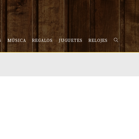
S
MÚSICA
REGALOS
JUGUETES
RELOJES
ALTERNAR
BÚSQUEDA
DE
LA
WEB