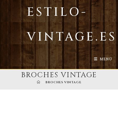
Ir
ESTILO-
al
contenido
VINTAGE.ES
MENÚ
BROCHES VINTAGE
>
BROCHES VINTAGE