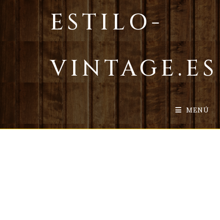
Ir
ESTILO-
al
contenido
VINTAGE.ES
MENÚ